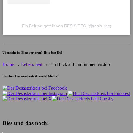
Ein Beitrag geteilt von RESIS-TEC (@resis_tec)
Übersicht im Blog verloren? Hier bist Du!
Home
→
Leben, real
→
Ein Blick auf und in meinen Job
Bisschen Desasterkreis & Social Media?
Dies und das noch: