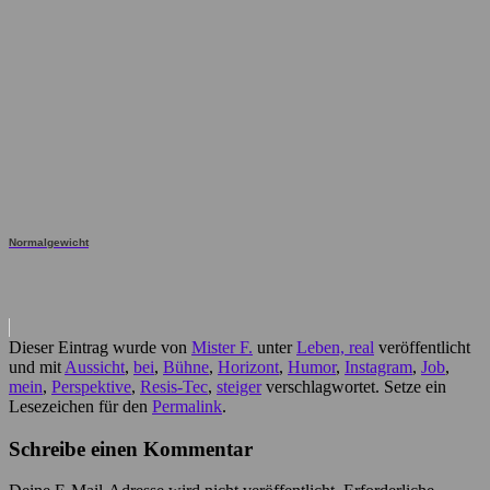
Normalgewicht
Dieser Eintrag wurde von
Mister F.
unter
Leben, real
veröffentlicht
und mit
Aussicht
,
bei
,
Bühne
,
Horizont
,
Humor
,
Instagram
,
Job
,
mein
,
Perspektive
,
Resis-Tec
,
steiger
verschlagwortet. Setze ein
Lesezeichen für den
Permalink
.
Schreibe einen Kommentar