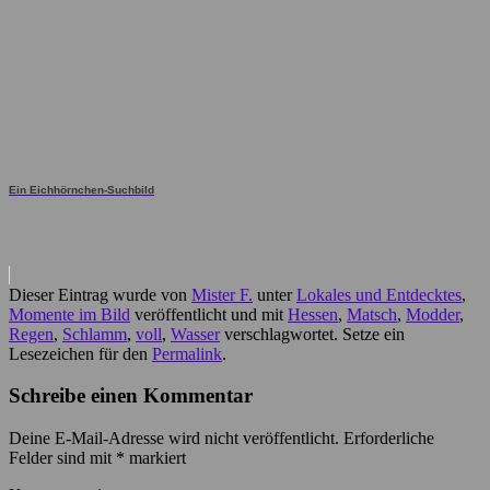
Ein Eichhörnchen-Suchbild
Dieser Eintrag wurde von
Mister F.
unter
Lokales und Entdecktes
,
Momente im Bild
veröffentlicht und mit
Hessen
,
Matsch
,
Modder
,
Regen
,
Schlamm
,
voll
,
Wasser
verschlagwortet. Setze ein
Lesezeichen für den
Permalink
.
Schreibe einen Kommentar
Deine E-Mail-Adresse wird nicht veröffentlicht.
Erforderliche
Felder sind mit
*
markiert