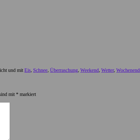
icht und mit
Eis
,
Schnee
,
Überraschung
,
Weekend
,
Wetter
,
Wochenend
sind mit
*
markiert