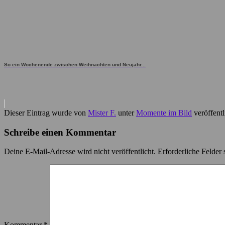
So ein Wochenende zwischen Weihnachten und Neujahr...
Dieser Eintrag wurde von
Mister F.
unter
Momente im Bild
veröffentl
Schreibe einen Kommentar
Deine E-Mail-Adresse wird nicht veröffentlicht.
Erforderliche Felder 
Kommentar
*