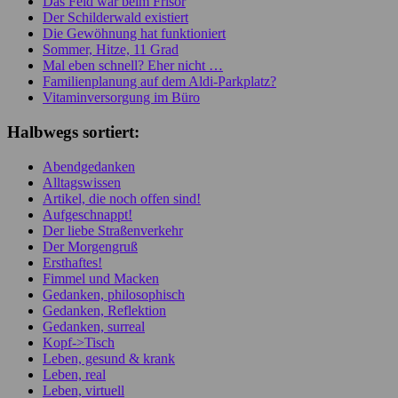
Das Feld war beim Frisör
Der Schilderwald existiert
Die Gewöhnung hat funktioniert
Sommer, Hitze, 11 Grad
Mal eben schnell? Eher nicht …
Familienplanung auf dem Aldi-Parkplatz?
Vitaminversorgung im Büro
Halbwegs sortiert:
Abendgedanken
Alltagswissen
Artikel, die noch offen sind!
Aufgeschnappt!
Der liebe Straßenverkehr
Der Morgengruß
Ersthaftes!
Fimmel und Macken
Gedanken, philosophisch
Gedanken, Reflektion
Gedanken, surreal
Kopf->Tisch
Leben, gesund & krank
Leben, real
Leben, virtuell