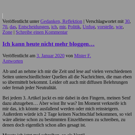
Veröffentlicht unter
Gedanken, Reflektion
|
Verschlagwortet mit
30
,
70
,
das
,
Entscheidungen
,
ich
,
mir
,
Politik
,
Unfug
,
vorstelle
,
wie
,
Zone
|
Schreibe einen Kommentar
Ich kann heute nicht mehr bloggen…
Veröffentlicht am
3. Januar 2020
von
Mister F.
Antworten
Ab und an nehme ich mir die Zeit und lese auf vielen verschiedenen
Seiten unterschiedlichster Quellen all die Nachrichten, die man eben
so übermittelt bekommt. Leider oft auch mit diffusen Belehrungen
oder fernab jeder Neutralität.
Bei jedem 3. Artikel juckt es mir dabei in den Fingern, meinen Senf
dazu abzugeben… Aber wisst Ihr was? Im Moment verkneife ich
mir das, ich könnte ausfallend werden oder mich reinsteigern.
Außerdem würde ich 2 Tage keinen Nachtschlaf bekommen, so viel
wäre alleine schon zu bestimmten Einzelthemen zu schreiben, zu
denen doch eigentlich schon alles gesagt ist.