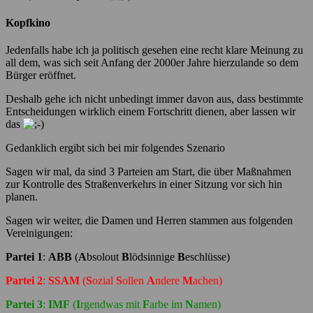
Kopfkino
Jedenfalls habe ich ja politisch gesehen eine recht klare Meinung zu
all dem, was sich seit Anfang der 2000er Jahre hierzulande so dem
Bürger eröffnet.
Deshalb gehe ich nicht unbedingt immer davon aus, dass bestimmte
Entscheidungen wirklich einem Fortschritt dienen, aber lassen wir
das
Gedanklich ergibt sich bei mir folgendes Szenario
Sagen wir mal, da sind 3 Parteien am Start, die über Maßnahmen
zur Kontrolle des Straßenverkehrs in einer Sitzung vor sich hin
planen.
Sagen wir weiter, die Damen und Herren stammen aus folgenden
Vereinigungen:
Partei 1
:
ABB
(
A
bsolout
B
lödsinnige
B
eschlüsse)
Partei 2
:
SSAM
(
S
ozial
S
ollen
A
ndere
M
achen)
Partei 3
:
IMF
(
I
rgendwas mit
F
arbe im
N
amen)