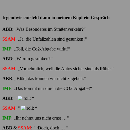
Irgendwie entsteht dann in meinem Kopf ein Gespräch
ABB
: „Was Besonderes im Straßenverkehr?“
SSAM
: „Ja, die Unfallzahlen sind gesunken!“
IMF
: „Toll, die Co2-Abgabe wirkt!“
ABB
: „Warum gesunken?“
SSAM
: „Vornehmlich, weil die Autos sicher sind als früher.“
ABB
: „Blöd, das können wir nicht zugeben.“
IMF
: „Das kommt nur durch die CO2-Abgabe!“
ABB
: “
“
SSAM
: “
“
IMF
: „Ihr nehmt uns nicht ernst …“
ABB
&
SSAM
: “ :Doch, doch … “