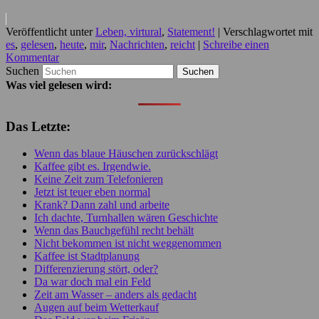
Veröffentlicht unter
Leben, virtural
,
Statement!
|
Verschlagwortet mit
es
,
gelesen
,
heute
,
mir
,
Nachrichten
,
reicht
|
Schreibe einen
Kommentar
Suchen
Was viel gelesen wird:
Das Letzte:
Wenn das blaue Häuschen zurückschlägt
Kaffee gibt es. Irgendwie.
Keine Zeit zum Telefonieren
Jetzt ist teuer eben normal
Krank? Dann zahl und arbeite
Ich dachte, Turnhallen wären Geschichte
Wenn das Bauchgefühl recht behält
Nicht bekommen ist nicht weggenommen
Kaffee ist Stadtplanung
Differenzierung stört, oder?
Da war doch mal ein Feld
Zeit am Wasser – anders als gedacht
Augen auf beim Wetterkauf