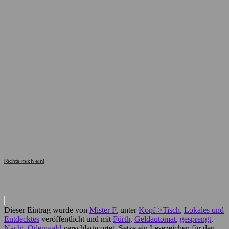
Richte mich ein!
Dieser Eintrag wurde von
Mister F.
unter
Kopf->Tisch
,
Lokales und
Entdecktes
veröffentlicht und mit
Fürth
,
Geldautomat
,
gesprengt
,
Nacht
,
Odenwald
verschlagwortet. Setze ein Lesezeichen für den