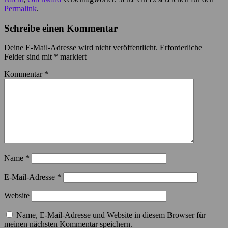
Permalink
.
Schreibe einen Kommentar
Deine E-Mail-Adresse wird nicht veröffentlicht.
Erforderliche
Felder sind mit
*
markiert
Kommentar
*
Name
*
E-Mail-Adresse
*
Website
Name, E-Mail-Adresse und Website in diesem Browser für
meinen nächsten Kommentar speichern.