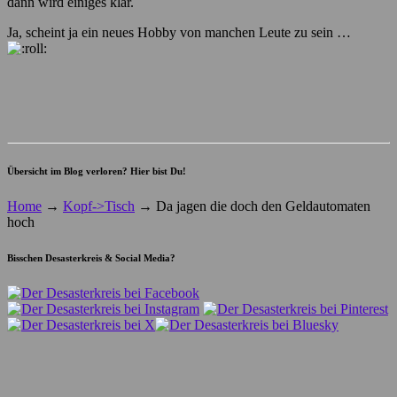
dann wird einiges klar.
Ja, scheint ja ein neues Hobby von manchen Leute zu sein …
Übersicht im Blog verloren? Hier bist Du!
Home
→
Kopf->Tisch
→
Da jagen die doch den Geldautomaten
hoch
Bisschen Desasterkreis & Social Media?