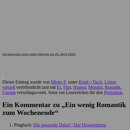
Ich wünsche einen guten Morgen am 23. April 2021!
Dieser Eintrag wurde von
Mister F.
unter
Kopf->Tisch
,
Leben,
virtuell
veröffentlicht und mit
Ei
,
Flirt
,
Humor
,
Moralei
,
Romatik
,
Unsinn
verschlagwortet. Setze ein Lesezeichen für den
Permalink
.
Ein Kommentar zu „
Ein wenig Romantik
zum Wochenende
“
Pingback:
Die passende Deko! | Der Desasterkreis