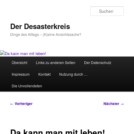
Zum
primären
Such
Inhalt
springen
Der Desasterkreis
Dinge des Alltags – (K)eine Ansichtssache?
Hauptmenü
Übersicht
Links zu anderen Seiten
Der Datenschutz
Impressum
Kontakt
Nutzung durch …
Die Unvollendeten
Beitragsnavigation
←
Vorheriger
Nächster
→
Da kann man mit leben!