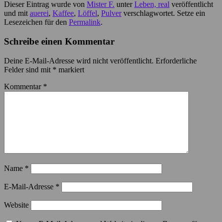
Dieser Eintrag wurde von
Mister F.
unter
Leben, real
veröffentlicht
und mit
auerei
,
Kaffee
,
Löffel
,
Pulver
verschlagwortet. Setze ein
Lesezeichen für den
Permalink
.
Schreibe einen Kommentar
Deine E-Mail-Adresse wird nicht veröffentlicht.
Erforderliche
Felder sind mit
*
markiert
Kommentar
*
Name
*
E-Mail-Adresse
*
Website