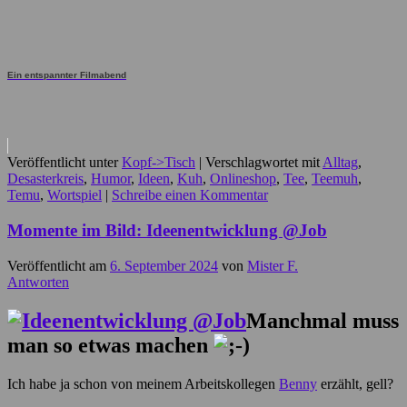
Ein entspannter Filmabend
Veröffentlicht unter
Kopf->Tisch
|
Verschlagwortet mit
Alltag
,
Desasterkreis
,
Humor
,
Ideen
,
Kuh
,
Onlineshop
,
Tee
,
Teemuh
,
Temu
,
Wortspiel
|
Schreibe einen Kommentar
Momente im Bild: Ideenentwicklung @Job
Veröffentlicht am
6. September 2024
von
Mister F.
Antworten
Manchmal muss
man so etwas machen
Ich habe ja schon von meinem Arbeitskollegen
Benny
erzählt, gell?