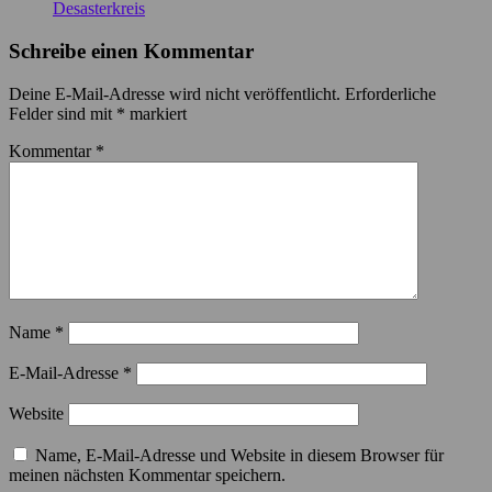
Desasterkreis
Schreibe einen Kommentar
Deine E-Mail-Adresse wird nicht veröffentlicht.
Erforderliche
Felder sind mit
*
markiert
Kommentar
*
Name
*
E-Mail-Adresse
*
Website
Name, E-Mail-Adresse und Website in diesem Browser für
meinen nächsten Kommentar speichern.