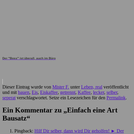
Der "Boss" ist überall, auch im Büro
Dieser Eintrag wurde von
Mister F.
unter
Leben, real
veröffentlicht
und mit
bauen
,
Eis
,
Eiskaffee
,
getrennt
,
Kaffee
,
lecker
,
selber
,
seperat
verschlagwortet. Setze ein Lesezeichen für den
Permalink
.
Ein Kommentar zu „
Einfach eine Art
Bausatz
“
Pingback:
Hilf Dir selber, dann wird Dir geholfen! ► Der