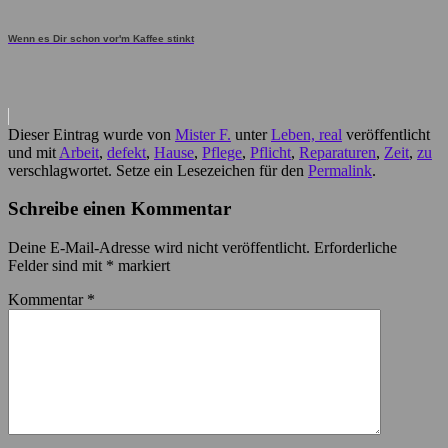
Wenn es Dir schon vor'm Kaffee stinkt
Dieser Eintrag wurde von
Mister F.
unter
Leben, real
veröffentlicht
und mit
Arbeit
,
defekt
,
Hause
,
Pflege
,
Pflicht
,
Reparaturen
,
Zeit
,
zu
verschlagwortet. Setze ein Lesezeichen für den
Permalink
.
Schreibe einen Kommentar
Deine E-Mail-Adresse wird nicht veröffentlicht.
Erforderliche
Felder sind mit
*
markiert
Kommentar
*