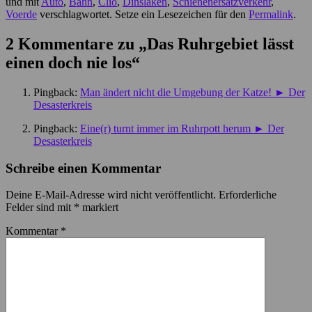
und mit
Auto
,
Bahn
,
Clio
,
Dinslaken
,
Schienenersatzverkehr
,
Voerde
verschlagwortet. Setze ein Lesezeichen für den
Permalink
.
2 Kommentare zu „
Das Ruhrgebiet lässt
einen doch nie los
“
Pingback:
Man ändert nicht die Umgebung der Katze! ► Der
Desasterkreis
Pingback:
Eine(r) turnt immer im Ruhrpott herum ► Der
Desasterkreis
Schreibe einen Kommentar
Deine E-Mail-Adresse wird nicht veröffentlicht.
Erforderliche
Felder sind mit
*
markiert
Kommentar
*