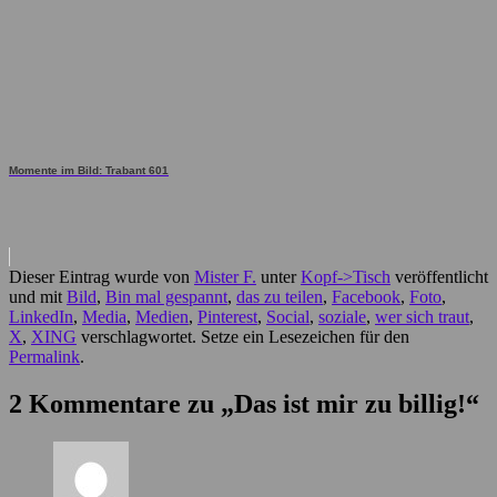
Momente im Bild: Trabant 601
Dieser Eintrag wurde von
Mister F.
unter
Kopf->Tisch
veröffentlicht
und mit
Bild
,
Bin mal gespannt
,
das zu teilen
,
Facebook
,
Foto
,
LinkedIn
,
Media
,
Medien
,
Pinterest
,
Social
,
soziale
,
wer sich traut
,
X
,
XING
verschlagwortet. Setze ein Lesezeichen für den
Permalink
.
2 Kommentare zu „
Das ist mir zu billig!
“