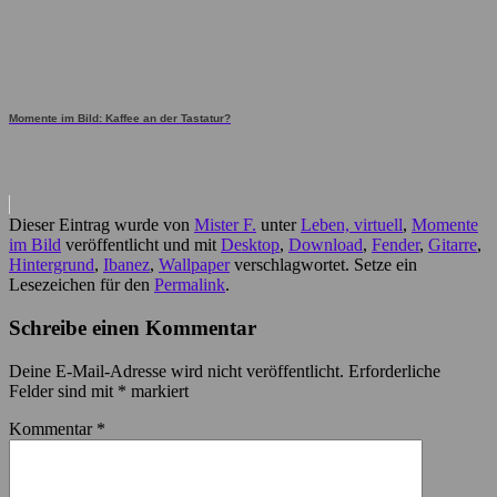
Momente im Bild: Kaffee an der Tastatur?
Dieser Eintrag wurde von
Mister F.
unter
Leben, virtuell
,
Momente
im Bild
veröffentlicht und mit
Desktop
,
Download
,
Fender
,
Gitarre
,
Hintergrund
,
Ibanez
,
Wallpaper
verschlagwortet. Setze ein
Lesezeichen für den
Permalink
.
Schreibe einen Kommentar
Deine E-Mail-Adresse wird nicht veröffentlicht.
Erforderliche
Felder sind mit
*
markiert
Kommentar
*