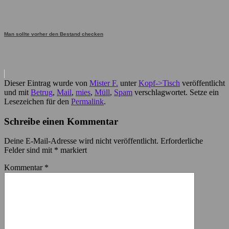
Man sollte vorher den Bestand checken
Dieser Eintrag wurde von
Mister F.
unter
Kopf->Tisch
veröffentlicht
und mit
Betrug
,
Mail
,
mies
,
Müll
,
Spam
verschlagwortet. Setze ein
Lesezeichen für den
Permalink
.
Schreibe einen Kommentar
Deine E-Mail-Adresse wird nicht veröffentlicht.
Erforderliche
Felder sind mit
*
markiert
Kommentar
*