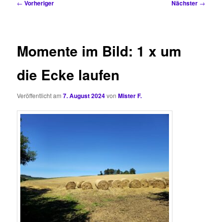
Beitragsnavigation
←
Vorheriger
Nächster
→
Momente im Bild: 1 x um
die Ecke laufen
Veröffentlicht am
7. August 2024
von
Mister F.