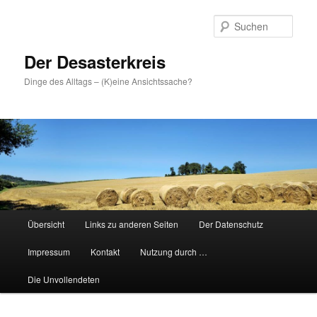
Zum
primären
Such
Inhalt
springen
Der Desasterkreis
Dinge des Alltags – (K)eine Ansichtssache?
Hauptmenü
Übersicht
Links zu anderen Seiten
Der Datenschutz
Impressum
Kontakt
Nutzung durch …
Die Unvollendeten