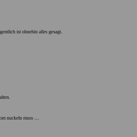
ntlich ist ohnehin alles gesagt.
lten.
trom nuckeln muss …