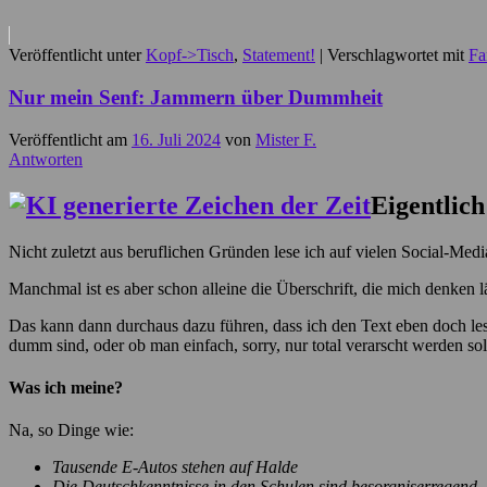
Veröffentlicht unter
Kopf->Tisch
,
Statement!
|
Verschlagwortet mit
Fa
Nur mein Senf: Jammern über Dummheit
Veröffentlicht am
16. Juli 2024
von
Mister F.
Antworten
Eigentlic
Nicht zuletzt aus beruflichen Gründen lese ich auf vielen Social-Med
Manchmal ist es aber schon alleine die Überschrift, die mich denken lä
Das kann dann durchaus dazu führen, dass ich den Text eben doch les
dumm sind, oder ob man einfach, sorry, nur total verarscht werden sol
Was ich meine?
Na, so Dinge wie:
Tausende E-Autos stehen auf Halde
Die Deutschkenntnisse in den Schulen sind besorgniserregend