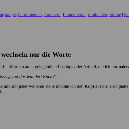
ngstange
,
herumheulen
,
Jammern
,
Lamentieren
,
rumheulen
,
Sirene
|
Sc
h wechseln nur die Worte
ia-Plattformen auch gelegentlich Postings oder Artikel, die ich normal
sst: „
Und das wundert Euch?
“
e und mit jeder weiteren Zeile möchte ich den Kopf auf die Tischplatt
l.