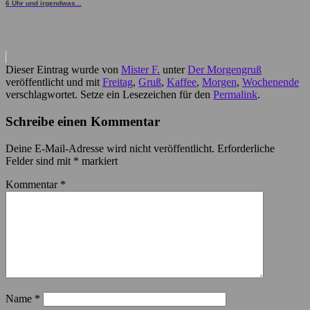
6 Uhr und irgendwas...
Dieser Eintrag wurde von
Mister F.
unter
Der Morgengruß
veröffentlicht und mit
Freitag
,
Gruß
,
Kaffee
,
Morgen
,
Wochenende
verschlagwortet. Setze ein Lesezeichen für den
Permalink
.
Schreibe einen Kommentar
Deine E-Mail-Adresse wird nicht veröffentlicht.
Erforderliche
Felder sind mit
*
markiert
Kommentar
*
Name
*