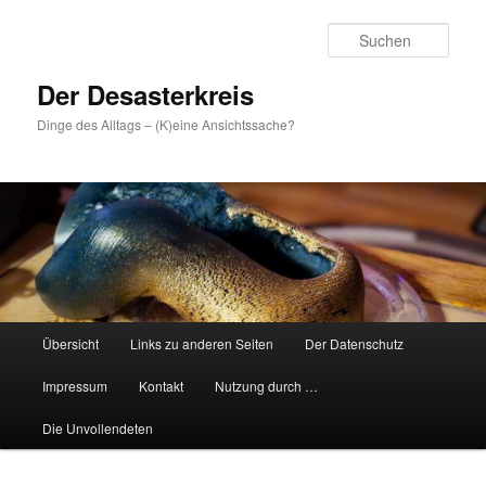
Zum
primären
Such
Inhalt
springen
Der Desasterkreis
Dinge des Alltags – (K)eine Ansichtssache?
Hauptmenü
Übersicht
Links zu anderen Seiten
Der Datenschutz
Impressum
Kontakt
Nutzung durch …
Die Unvollendeten