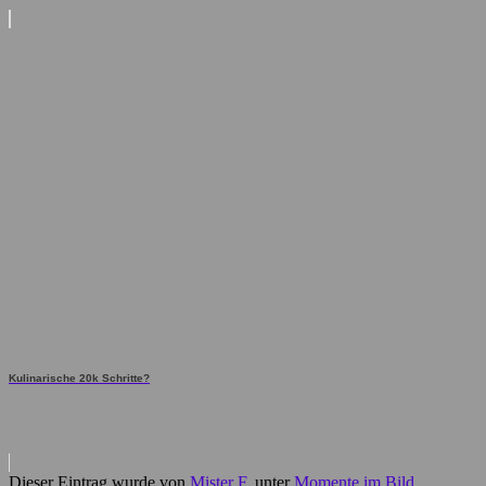
Kulinarische 20k Schritte?
Dieser Eintrag wurde von
Mister F.
unter
Momente im Bild