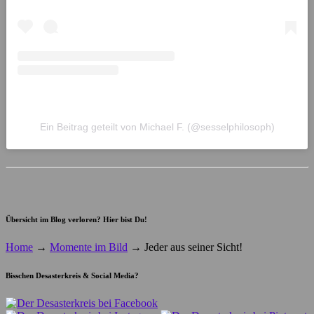
Ein Beitrag geteilt von Michael F. (@sesselphilosoph)
Übersicht im Blog verloren? Hier bist Du!
Home
→
Momente im Bild
→
Jeder aus seiner Sicht!
Bisschen Desasterkreis & Social Media?