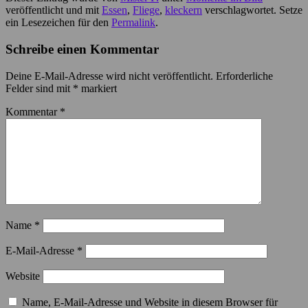
veröffentlicht und mit
Essen
,
Fliege
,
kleckern
verschlagwortet. Setze
ein Lesezeichen für den
Permalink
.
Schreibe einen Kommentar
Deine E-Mail-Adresse wird nicht veröffentlicht.
Erforderliche
Felder sind mit
*
markiert
Kommentar
*
Name
*
E-Mail-Adresse
*
Website
Name, E-Mail-Adresse und Website in diesem Browser für