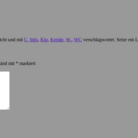
icht und mit
C
,
Info
,
Klo
,
Kreide
,
W.
,
WC
verschlagwortet. Setze ein 
sind mit
*
markiert