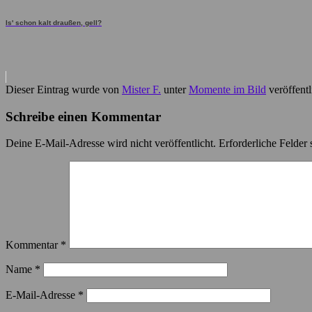
Is' schon kalt draußen, gell?
Dieser Eintrag wurde von
Mister F.
unter
Momente im Bild
veröffentl
Schreibe einen Kommentar
Deine E-Mail-Adresse wird nicht veröffentlicht.
Erforderliche Felder 
Kommentar
*
Name
*
E-Mail-Adresse
*