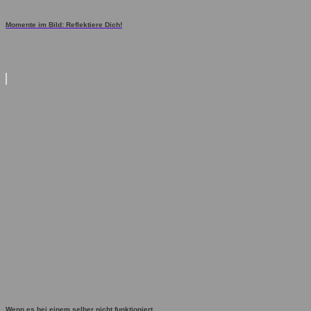
Momente im Bild: Reflektiere Dich!
Wenn es bei einem selber nicht funktioniert ...