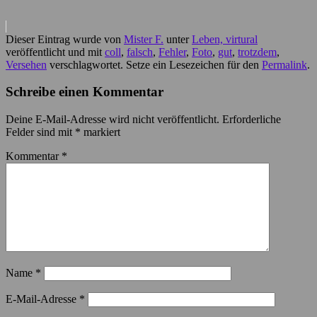
Dieser Eintrag wurde von
Mister F.
unter
Leben, virtural
veröffentlicht und mit
coll
,
falsch
,
Fehler
,
Foto
,
gut
,
trotzdem
,
Versehen
verschlagwortet. Setze ein Lesezeichen für den
Permalink
.
Schreibe einen Kommentar
Deine E-Mail-Adresse wird nicht veröffentlicht.
Erforderliche
Felder sind mit
*
markiert
Kommentar
*
Name
*
E-Mail-Adresse
*