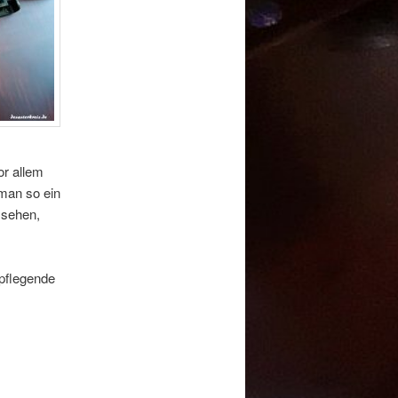
or allem
 man so ein
 sehen,
 pflegende