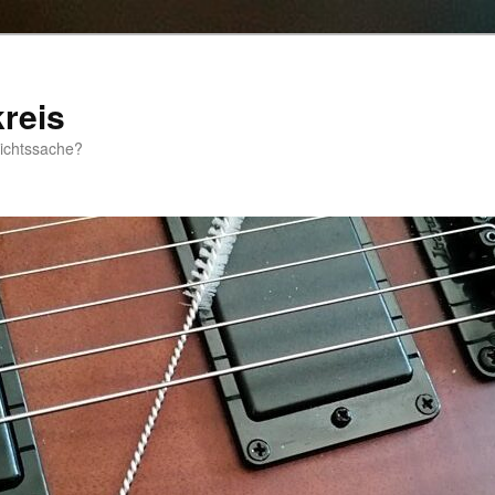
reis
sichtssache?