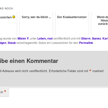
DAS NOCH:
Sorry, wer da klickt ...
Der Koalauntersetzer
Wenn da
szeichen
Häus
zurück
rag wurde von
Mister F.
unter
Leben, real
veröffentlicht und mit
Gitarre
,
Ibanez
,
Kar
nigen
,
Staub
verschlagwortet. Setze ein Lesezeichen für den
Permalink
.
ibe einen Kommentar
*
l-Adresse wird nicht veröffentlicht.
Erforderliche Felder sind mit
markiert
*
ar