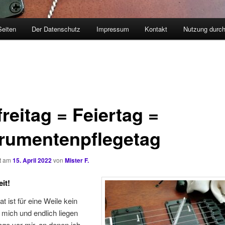
Seiten
Der Datenschutz
Impressum
Kontakt
Nutzung durc
reitag = Feiertag =
trumentenpflegetag
ht am
15. April 2022
von
Mister F.
it!
t ist für eine Weile kein
mich und endlich liegen
age vor mir, an denen ich