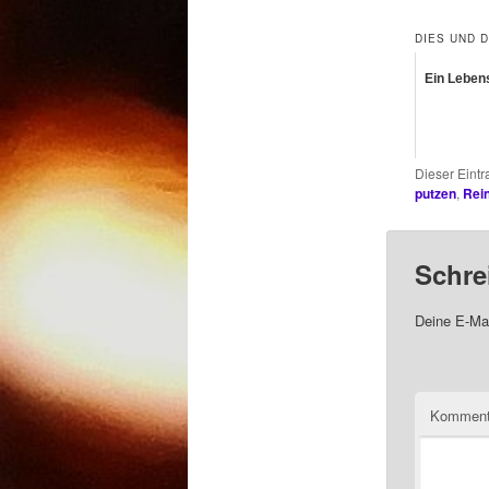
DIES UND 
Ein Leben
Dieser Eint
putzen
,
Rei
Schre
Deine E-Mai
Komment