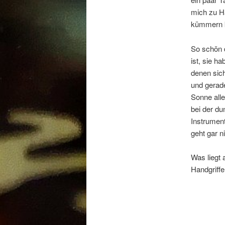
mich zu 
kümmern 
So schön 
ist, sie h
denen sich
und gerade
Sonne alle
bei der du
Instrument
geht gar n
Was liegt 
Handgriffe