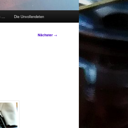
h …
Die Unvollendeten
Nächster
→