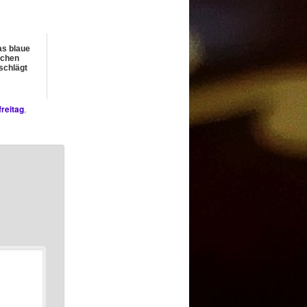
s blaue
chen
schlägt
freitag
,