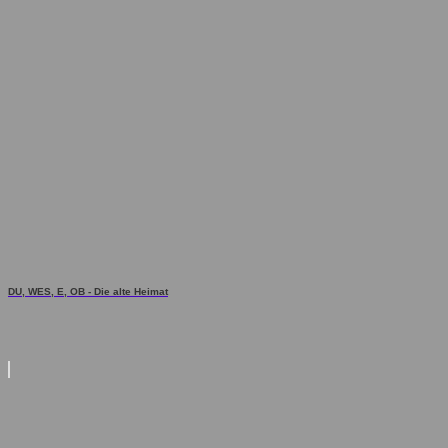
DU, WES, E, OB - Die alte Heimat