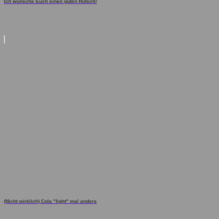
Ich wünsche Euch einen guten Rutsch!
(Nicht wirklich) Cola "light" mal anders