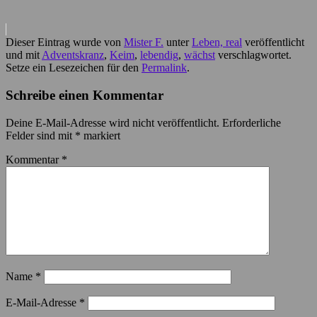
Dieser Eintrag wurde von
Mister F.
unter
Leben, real
veröffentlicht
und mit
Adventskranz
,
Keim
,
lebendig
,
wächst
verschlagwortet.
Setze ein Lesezeichen für den
Permalink
.
Schreibe einen Kommentar
Deine E-Mail-Adresse wird nicht veröffentlicht.
Erforderliche
Felder sind mit
*
markiert
Kommentar
*
Name
*
E-Mail-Adresse
*