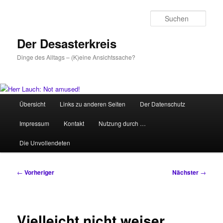
Zum
primären
Such
Inhalt
springen
Der Desasterkreis
Dinge des Alltags – (K)eine Ansichtssache?
Hauptmenü
Übersicht
Links zu anderen Seiten
Der Datenschutz
Impressum
Kontakt
Nutzung durch …
Die Unvollendeten
Beitragsnavigation
←
Vorheriger
Nächster
→
Vielleicht nicht weiser,