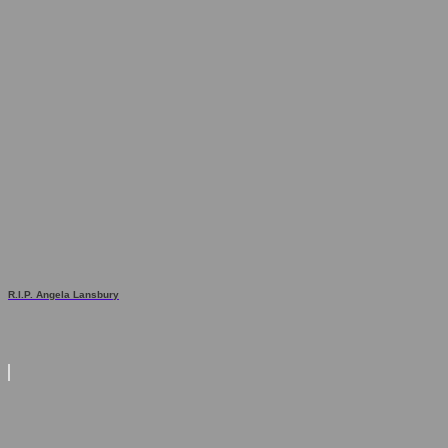
R.I.P. Angela Lansbury