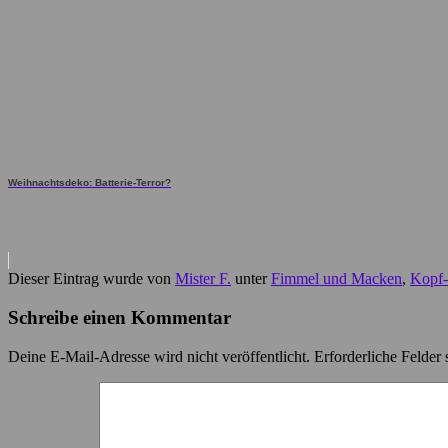
Weihnachtsdeko: Batterie-Terror?
Dieser Eintrag wurde von
Mister F.
unter
Fimmel und Macken
,
Kopf-
Schreibe einen Kommentar
Deine E-Mail-Adresse wird nicht veröffentlicht.
Erforderliche Felder 