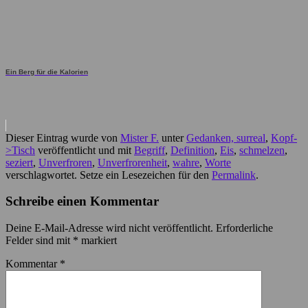
Ein Berg für die Kalorien
Dieser Eintrag wurde von
Mister F.
unter
Gedanken, surreal
,
Kopf-
>Tisch
veröffentlicht und mit
Begriff
,
Definition
,
Eis
,
schmelzen
,
seziert
,
Unverfroren
,
Unverfrorenheit
,
wahre
,
Worte
verschlagwortet. Setze ein Lesezeichen für den
Permalink
.
Schreibe einen Kommentar
Deine E-Mail-Adresse wird nicht veröffentlicht.
Erforderliche
Felder sind mit
*
markiert
Kommentar
*