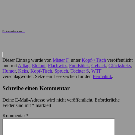
Erkenntnisse...
Dieser Eintrag wurde von
Mister F.
unter
Kopf->Tisch
veröffentlicht
und mit
Alltag
,
Elefant
,
Flachwitz
,
Fundstück
,
Gebäck
,
Glückskeks
,
Humor
,
Keks
,
Kopf-Tisch
,
Spruch
,
Tochter S
,
WTF
verschlagwortet. Setze ein Lesezeichen für den
Permalink
.
Schreibe einen Kommentar
Deine E-Mail-Adresse wird nicht veröffentlicht.
Erforderliche
Felder sind mit
*
markiert
Kommentar
*