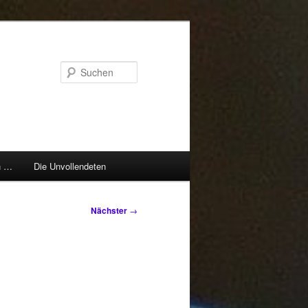
Suchen
h …
Die Unvollendeten
Nächster
→