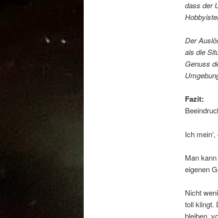
dass der U
Hobbyisten
Der Auslös
als die Si
Genuss des
Umgebung 
Fazit:
Beeindruc
Ich mein‘,
Man kann a
eigenen Ge
Nicht weni
toll kling
bleiben, v