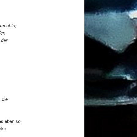
n möchte,
den
 der
 die
 es eben so
ecke
en …