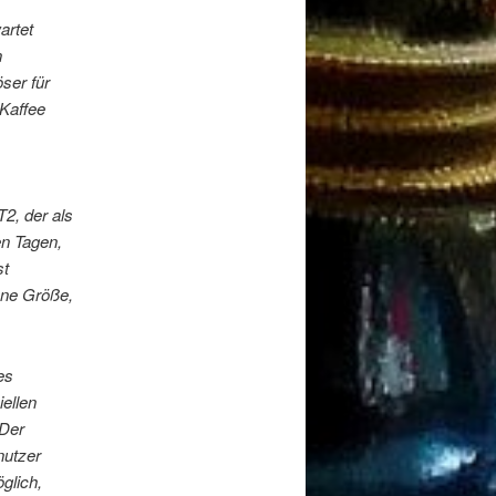
artet
n
ser für
 Kaffee
2, der als
en Tagen,
st
ene Größe,
es
iellen
 Der
nutzer
glich,