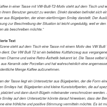
Kaffee in einer Tasse mit VW-Bulli-T2-Motiv steht auf dem Tisch und w
n ihrem Benutzer genutzt zu werden. Direkt daneben befindet sich ei
er aus Bügelperlen, der einen eierförmigen Smiley darstellt. Der Auslö
sung zur Beschreibung der Situation ist leicht ungeduldig, weil er den
nken als beschreiben möchte.“
ierte Text
 Szene steht auf dem Tisch eine Tasse mit einem Motiv des VW Bulli T
e dient. Der VW Bulli T2 ist ein beliebtes Kultfahrzeug aus vergangen
inen Charme und seine Retro-Ästhetik bekannt ist. Die Tasse selbst i
h aus Keramik oder Porzellan und hat wahrscheinlich eine angemess
rdentliche Menge Kaffee aufzunehmen.
en der Tasse liegt ein Untersetzter aus Bügelperlen, der die Form ein
en Smileys hat. Bügelperlen sind kleine Kunststoffperlen, die auf spez
en platziert und dann durch Bügeln miteinander verschmolzen werden.
e Smiley auf dem Untersetzter könnte darauf hinweisen, dass der Be
ne eine fröhliche und positive Stimmung vermitteln möchte. Es ist mö