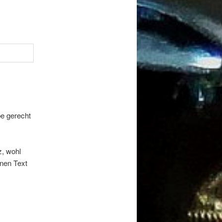
be gerecht
z, wohl
inen Text