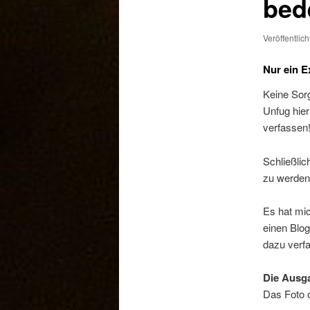
bed
Veröffentlic
Nur ein E
Keine Sor
Unfug hie
verfassen
Schließlic
zu werden
Es hat mic
einen Blog
dazu verf
Die Ausg
Das Foto o