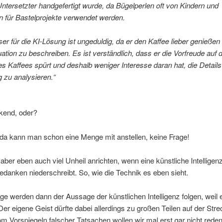
ntersetzter handgefertigt wurde, da Bügelperlen oft von Kindern und
 für Bastelprojekte verwendet werden.
er für die KI-Lösung ist ungeduldig, da er den Kaffee lieber genieße
tuation zu beschreiben. Es ist verständlich, dass er die Vorfreude auf 
 Kaffees spürt und deshalb weniger Interesse daran hat, die Details
zu analysieren.“
kend, oder?
 da kann man schon eine Menge mit anstellen, keine Frage!
ber eben auch viel Unheil anrichten, wenn eine künstliche Intelligenz
danken niederschreibt. So, wie die Technik es eben sieht.
ge werden dann der Aussage der künstlichen Intelligenz folgen, weil
t. Der eigene Geist dürfte dabei allerdings zu großen Teilen auf der Str
om Vorspiegeln falscher Tatsachen wollen wir mal erst gar nicht red