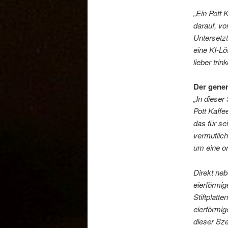
„Ein Pott 
darauf, vo
Untersetzt
eine KI-Lö
lieber tri
Der gener
„In dieser
Pott Kaffe
das für se
vermutlic
um eine o
Direkt neb
eierförmig
Stiftplatt
eierförmig
dieser Sze