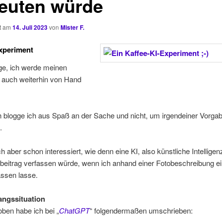
euten würde
ht am
14. Juli 2023
von
Mister F.
xperiment
ge, ich werde meinen
r auch weiterhin von Hand
!
h blogge ich aus Spaß an der Sache und nicht, um irgendeiner Vorga
.
h aber schon interessiert, wie denn eine KI, also künstliche Intelligen
beitrag verfassen würde, wenn ich anhand einer Fotobeschreibung e
assen lasse.
angssituation
ben habe ich bei „
ChatGPT
“ folgendermaßen umschrieben: