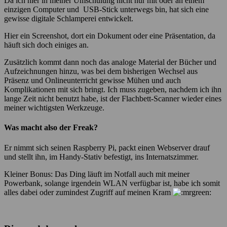
Da ich hier in meiner Umschulung nicht nur mit oder an einem
einzigen Computer und USB-Stick unterwegs bin, hat sich eine
gewisse digitale Schlamperei entwickelt.
Hier ein Screenshot, dort ein Dokument oder eine Präsentation, da
häuft sich doch einiges an.
Zusätzlich kommt dann noch das analoge Material der Bücher und
Aufzeichnungen hinzu, was bei dem bisherigen Wechsel aus
Präsenz und Onlineunterricht gewisse Mühen und auch
Komplikationen mit sich bringt. Ich muss zugeben, nachdem ich ihn
lange Zeit nicht benutzt habe, ist der Flachbett-Scanner wieder eines
meiner wichtigsten Werkzeuge.
Was macht also der Freak?
Er nimmt sich seinen Raspberry Pi, packt einen Webserver drauf
und stellt ihn, im Handy-Stativ befestigt, ins Internatszimmer.
Kleiner Bonus: Das Ding läuft im Notfall auch mit meiner
Powerbank, solange irgendein WLAN verfügbar ist, habe ich somit
alles dabei oder zumindest Zugriff auf meinen Kram