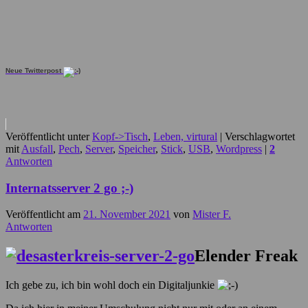
Neue Twitterpost
Veröffentlicht unter
Kopf->Tisch
,
Leben, virtural
|
Verschlagwortet
mit
Ausfall
,
Pech
,
Server
,
Speicher
,
Stick
,
USB
,
Wordpress
|
2
Antworten
Internatsserver 2 go ;-)
Veröffentlicht am
21. November 2021
von
Mister F.
Antworten
Elender Freak
Ich gebe zu, ich bin wohl doch ein Digitaljunkie