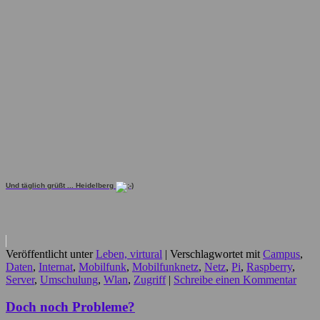
Und täglich grüßt ... Heidelberg
Veröffentlicht unter
Leben, virtural
|
Verschlagwortet mit
Campus
,
Daten
,
Internat
,
Mobilfunk
,
Mobilfunknetz
,
Netz
,
Pi
,
Raspberry
,
Server
,
Umschulung
,
Wlan
,
Zugriff
|
Schreibe einen Kommentar
Doch noch Probleme?