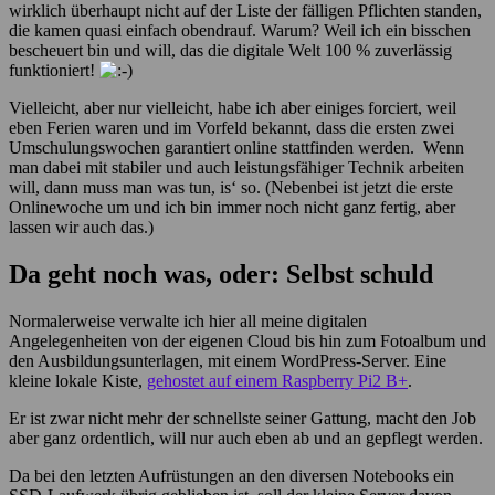
wirklich überhaupt nicht auf der Liste der fälligen Pflichten standen,
die kamen quasi einfach obendrauf. Warum? Weil ich ein bisschen
bescheuert bin und will, das die digitale Welt 100 % zuverlässig
funktioniert!
Vielleicht, aber nur vielleicht, habe ich aber einiges forciert, weil
eben Ferien waren und im Vorfeld bekannt, dass die ersten zwei
Umschulungswochen garantiert online stattfinden werden. Wenn
man dabei mit stabiler und auch leistungsfähiger Technik arbeiten
will, dann muss man was tun, is‘ so. (Nebenbei ist jetzt die erste
Onlinewoche um und ich bin immer noch nicht ganz fertig, aber
lassen wir auch das.)
Da geht noch was, oder: Selbst schuld
Normalerweise verwalte ich hier all meine digitalen
Angelegenheiten von der eigenen Cloud bis hin zum Fotoalbum und
den Ausbildungsunterlagen, mit einem WordPress-Server. Eine
kleine lokale Kiste,
gehostet auf einem Raspberry Pi2 B+
.
Er ist zwar nicht mehr der schnellste seiner Gattung, macht den Job
aber ganz ordentlich, will nur auch eben ab und an gepflegt werden.
Da bei den letzten Aufrüstungen an den diversen Notebooks ein