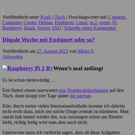
Veröffentlicht unter
Kopf->Tisch
|
Verschlagwortet mit
5
,
basteln
,
Computer
,
Cooler
,
Debian
,
Himbeere
,
Linux
,
m.2
,
nvme
,
Pi
,
Raspberry
,
Raspi
,
Server
,
SSD
|
Schreibe einen Kommentar
Ditgale Woche mit Endspurt oder so?
Veröffentlicht am
27. August 2022
von
Mister F.
Antworten
Wenn’s mal anfängt
Es ist schon merkwürdig …
Erst flattert einem unerwartet
eine Notebooküberholung
auf den
Tisch, dann knapp vier Tage später
die nächste
.
Klar, durch meine vielen Internatsaufenthalte komme ich daheim
nicht recht dazu, mich um solche Dinge zeitnah zu kümmern. Man
macht halt immer wieder das, was sozusagen schon am Hintern
klebt, richtig fertig wird man aber auch nicht.
Fairerweise muss ich vielleicht sagen, dass all diese Aufgaben