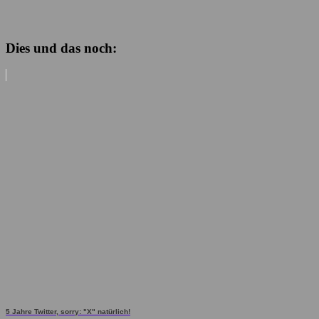
Dies und das noch:
5 Jahre Twitter, sorry: "X" natürlich!