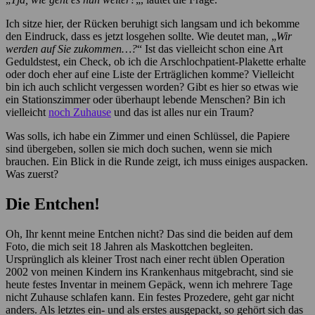
Ich sitze hier, der Rücken beruhigt sich langsam und ich bekomme
den Eindruck, dass es jetzt losgehen sollte. Wie deutet man, „
Wir
werden auf Sie zukommen…?
“ Ist das vielleicht schon eine Art
Geduldstest, ein Check, ob ich die Arschlochpatient-Plakette erhalte
oder doch eher auf eine Liste der Erträglichen komme? Vielleicht
bin ich auch schlicht vergessen worden? Gibt es hier so etwas wie
ein Stationszimmer oder überhaupt lebende Menschen? Bin ich
vielleicht
noch Zuhause
und das ist alles nur ein Traum?
Was solls, ich habe ein Zimmer und einen Schlüssel, die Papiere
sind übergeben, sollen sie mich doch suchen, wenn sie mich
brauchen. Ein Blick in die Runde zeigt, ich muss einiges auspacken.
Was zuerst?
Die Entchen!
Oh, Ihr kennt meine Entchen nicht? Das sind die beiden auf dem
Foto, die mich seit 18 Jahren als Maskottchen begleiten.
Ursprünglich als kleiner Trost nach einer recht üblen Operation
2002 von meinen Kindern ins Krankenhaus mitgebracht, sind sie
heute festes Inventar in meinem Gepäck, wenn ich mehrere Tage
nicht Zuhause schlafen kann. Ein festes Prozedere, geht gar nicht
anders. Als letztes ein- und als erstes ausgepackt, so gehört sich das