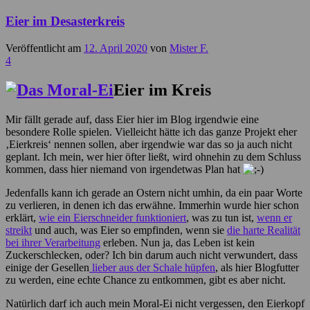
Eier im Desasterkreis
Veröffentlicht am
12. April 2020
von
Mister F.
4
Eier im Kreis
Mir fällt gerade auf, dass Eier hier im Blog irgendwie eine
besondere Rolle spielen. Vielleicht hätte ich das ganze Projekt eher
‚Eierkreis‘ nennen sollen, aber irgendwie war das so ja auch nicht
geplant. Ich mein, wer hier öfter ließt, wird ohnehin zu dem Schluss
kommen, dass hier niemand von irgendetwas Plan hat
Jedenfalls kann ich gerade an Ostern nicht umhin, da ein paar Worte
zu verlieren, in denen ich das erwähne. Immerhin wurde hier schon
erklärt,
wie ein Eierschneider funktioniert
, was zu tun ist,
wenn er
streikt
und auch, was Eier so empfinden, wenn sie
die harte Realität
bei ihrer Verarbeitung
erleben. Nun ja, das Leben ist kein
Zuckerschlecken, oder? Ich bin darum auch nicht verwundert, dass
einige der Gesellen
lieber aus der Schale hüpfen
, als hier Blogfutter
zu werden, eine echte Chance zu entkommen, gibt es aber nicht.
Natürlich darf ich auch mein Moral-Ei nicht vergessen, den Eierkopf