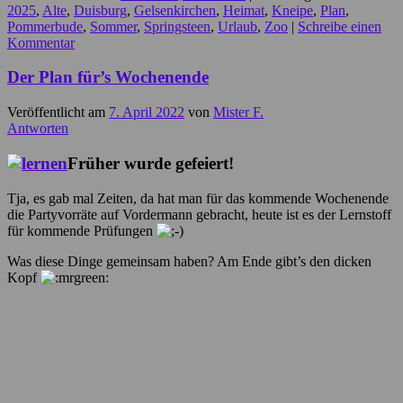
2025
,
Alte
,
Duisburg
,
Gelsenkirchen
,
Heimat
,
Kneipe
,
Plan
,
Pommerbude
,
Sommer
,
Springsteen
,
Urlaub
,
Zoo
|
Schreibe einen
Kommentar
Der Plan für’s Wochenende
Veröffentlicht am
7. April 2022
von
Mister F.
Antworten
Früher wurde gefeiert!
Tja, es gab mal Zeiten, da hat man für das kommende Wochenende
die Partyvorräte auf Vordermann gebracht, heute ist es der Lernstoff
für kommende Prüfungen
Was diese Dinge gemeinsam haben? Am Ende gibt’s den dicken
Kopf