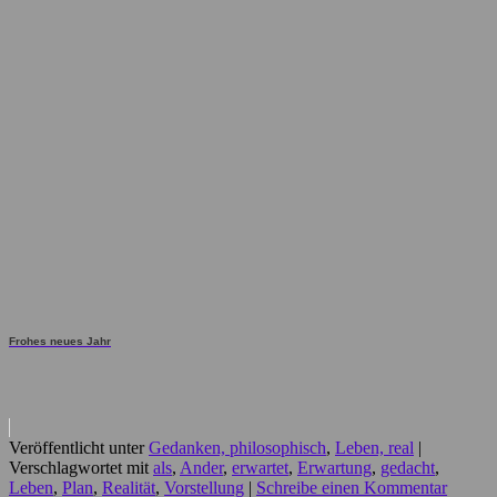
Frohes neues Jahr
Veröffentlicht unter
Gedanken, philosophisch
,
Leben, real
|
Verschlagwortet mit
als
,
Ander
,
erwartet
,
Erwartung
,
gedacht
,
Leben
,
Plan
,
Realität
,
Vorstellung
|
Schreibe einen Kommentar