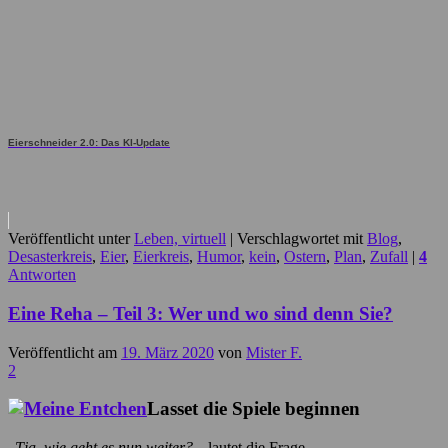
Eierschneider 2.0: Das KI-Update
Veröffentlicht unter
Leben, virtuell
|
Verschlagwortet mit
Blog
,
Desasterkreis
,
Eier
,
Eierkreis
,
Humor
,
kein
,
Ostern
,
Plan
,
Zufall
|
4
Antworten
Eine Reha – Teil 3: Wer und wo sind denn Sie?
Veröffentlicht am
19. März 2020
von
Mister F.
2
Lasset die Spiele beginnen
„
Tja, wie geht es nun weiter?
„, lautet die Frage.