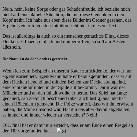
Nein, nein, keine Sorge oder gar Schadenfreude, ich beziehe mich
nicht auf eine aktuelle Situation, die mir diese Gedanken in den
Kopf treibt. Ich habe nur eben diese Bilder im Ordner gesehen, das
Ergebnis einer folgenden Intuition steht hier in diesem Text.
Das ist allerdings ja auch so ein menschengemachtes Ding, dieses
Denken. Effizient, einfach und unübertroffen, so soll am Besten
alles sein.
Die Natur ist da doch anders gestrickt
Wenn ich zum Beispiel an unseren Kater zurückdenke, der war nur
ergebnisorientiert. Irgendwann hatte er herausgefunden, dass er auf
dem Rücken liegend und mit den Beinen zur Decke strampelnd,
eine Schranktür unten in der Spüle auf bekommt. Darin war der
Mülleimer und an den Inhalt wollte er heran. Das Spiel hat lange
gedauert, sah ziemlich bescheuert (aber auch lustig) aus und hat
einen Höllenlärm gemacht. Die Folge war oft, dass wir ihn erwischt
haben, die Mühe umsonst war. Hat ihn das aber davon abgehalten,
es immer und immer wieder zu versuchen? Nein!
OK, final hat er damit nur erreicht, dass er am Ende einen Riegel an
der Tür vorgefunden hat …