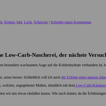
ch
,
Körper
,
lebt
,
Loch
,
Schnecke
|
Schreibe einen Kommentar
ne Low-Carb-Nascherei, der nächste Versuc
nem besonders wachsamen Auge auf die Kohlenhydrate verbunden ist, bi
, umso besser. Schließlich will ich auch
die Erfolge eines ganzen Jahr
n, welcher, zugegebener Maßen, inhaltlich mit dem
Low-Carb-Käsekuc
sten wir uns etwas einfallen lassen. Wie auch immer, da die Erfahrun