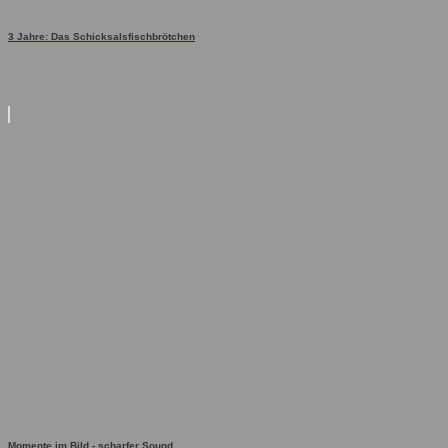
3 Jahre: Das Schicksalsfischbrötchen
Momente im Bild - scharfer Sound