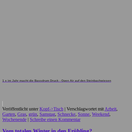
1 x im Jahr macht die Bassdrum Druck - Open Air auf den Steinbachwiesen
Veröffentlicht unter
Kopf->Tisch
|
Verschlagwortet mit
Arbeit
,
Garten
,
Gras
,
grün
,
Samstag
,
Schnecke
,
Sonne
,
Weekend
,
Wochenende
|
Schreibe einen Kommentar
Vom totalen Winter in den Frühling?