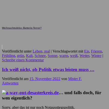
Weihnachtsdeko: Batterie-Terror?
Veröffentlicht unter
Leben, real
|
Verschlagwortet mit
Eis
,
Frieren
,
Frühling
,
grün
,
Kalt
,
Schnee
,
Sonne
,
warm
,
weiß
,
Wetter
,
Winter
|
Schreibe einen Kommentar
Ich weiß nicht, ob Politik etwas leisten muss …
Veröffentlicht am
15. November 2022
von
Mister F.
Antworten
… und falls doch, für
wen eigentlich?
Sorry, aber das ist nur noch Notausstiegspolitik.