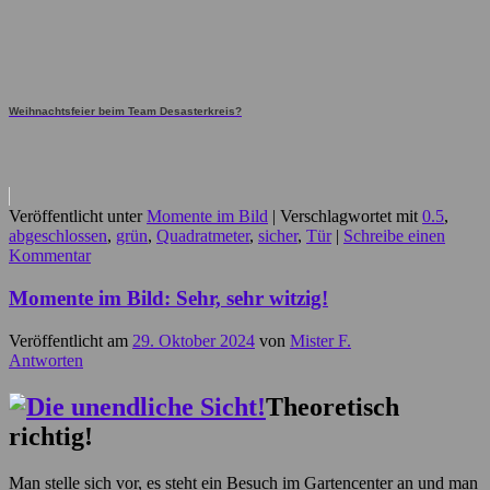
Weihnachtsfeier beim Team Desasterkreis?
Veröffentlicht unter
Momente im Bild
|
Verschlagwortet mit
0.5
,
abgeschlossen
,
grün
,
Quadratmeter
,
sicher
,
Tür
|
Schreibe einen
Kommentar
Momente im Bild: Sehr, sehr witzig!
Veröffentlicht am
29. Oktober 2024
von
Mister F.
Antworten
Theoretisch
richtig!
Man stelle sich vor, es steht ein Besuch im Gartencenter an und man