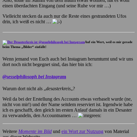
Also, sollte im Stamm von dem Baum etwas wohnen, hat es wohl
einen überdachten Eingang (und seine Ruhe vor mir …)
Vielleicht stecken da auch nur die Reste eines gestrandeten Ufos
drin, ich weiß es nicht …
Auf ein Wort, weil es mir gerade
beim Thema „Bilder“ einfällt!
Wenn jemand von Euch auch bei Instagram herumturnt und wir uns
dort noch nicht begegnet sind, das hier bin ich:
@sesselphilosoph bei Instagra
m
Warum dort nicht als „
desasterkreis
„?
Weil da bei der Erstellung des Accounts etwas verbaselt wurde (ne,
nicht von mir!) und der Name seitdem reserviert ist. Irgendwie habe
ich es geschafft, den gleich im ersten Anlauf damals in ein Desaster
zu verwandeln, den Accountnamen …
Weitere
Momente im Bild
und
ein Wort zur Nutzung
von Material
aus dieser Webseite.