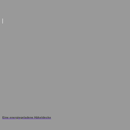
Eine energiegeladene Häkeldecke