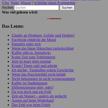
Ufer
,
Wald
,
Wasser
|
Schreibe einen Kommentar
Suchen
Was viel gelesen wird:
Das Letzte:
Glaube an Drohnen, Gefahr und Helden?
Facebook entdeckt die Moral
Dampfer unter sich
Wenn das blaue Häuschen zurückschlägt
Kaffee gibt es. Irgendwie.
Keine Zeit zum Telefonieren
Jetzt ist teuer eben normal
Krank? Dann zahl und arbeite
Ich dachte, Turnhallen wären Geschichte
Wenn das Bauchgefühl recht behält
Nicht bekommen ist nicht weggenommen
Kaffee ist Stadtplanung
Differenzierung stört, oder?
Da war doch mal ein Feld
Zeit am Wasser – anders als gedacht
Augen auf beim Wetterkauf
Das Feld war beim Frisör