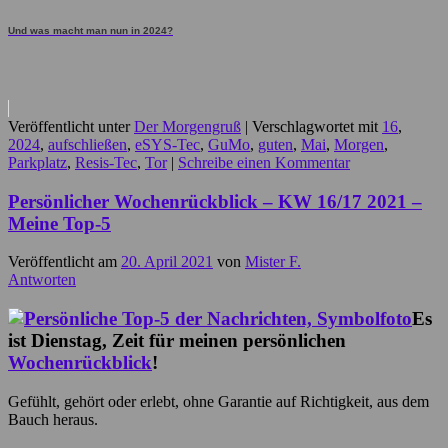
Und was macht man nun in 2024?
Veröffentlicht unter
Der Morgengruß
|
Verschlagwortet mit
16
,
2024
,
aufschließen
,
eSYS-Tec
,
GuMo
,
guten
,
Mai
,
Morgen
,
Parkplatz
,
Resis-Tec
,
Tor
|
Schreibe einen Kommentar
Persönlicher Wochenrückblick – KW 16/17 2021 –
Meine Top-5
Veröffentlicht am
20. April 2021
von
Mister F.
Antworten
Es
ist Dienstag, Zeit für meinen persönlichen
Wochenrückblick
!
Gefühlt, gehört oder erlebt, ohne Garantie auf Richtigkeit, aus dem
Bauch heraus.