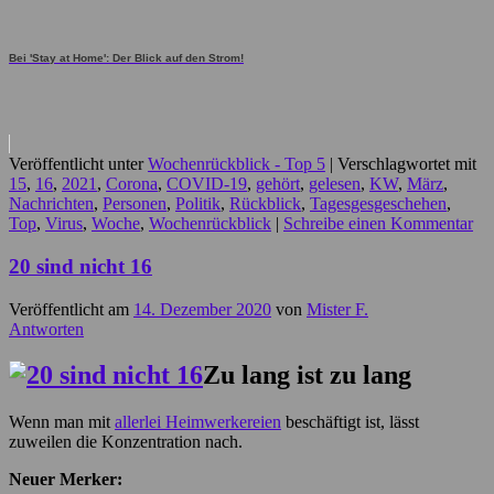
Bei 'Stay at Home': Der Blick auf den Strom!
Veröffentlicht unter
Wochenrückblick - Top 5
|
Verschlagwortet mit
15
,
16
,
2021
,
Corona
,
COVID-19
,
gehört
,
gelesen
,
KW
,
März
,
Nachrichten
,
Personen
,
Politik
,
Rückblick
,
Tagesgesgeschehen
,
Top
,
Virus
,
Woche
,
Wochenrückblick
|
Schreibe einen Kommentar
20 sind nicht 16
Veröffentlicht am
14. Dezember 2020
von
Mister F.
Antworten
Zu lang ist zu lang
Wenn man mit
allerlei Heimwerkereien
beschäftigt ist, lässt
zuweilen die Konzentration nach.
Neuer Merker: