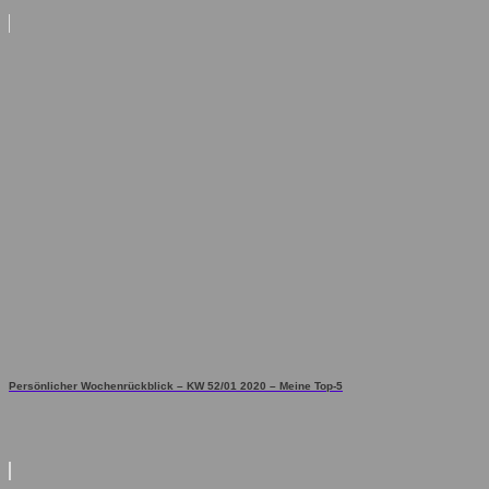
Persönlicher Wochenrückblick – KW 52/01 2020 – Meine Top-5