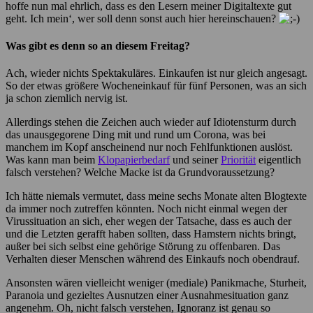
hoffe nun mal ehrlich, dass es den Lesern meiner Digitaltexte gut
geht. Ich mein‘, wer soll denn sonst auch hier hereinschauen?
Was gibt es denn so an diesem Freitag?
Ach, wieder nichts Spektakuläres. Einkaufen ist nur gleich angesagt.
So der etwas größere Wocheneinkauf für fünf Personen, was an sich
ja schon ziemlich nervig ist.
Allerdings stehen die Zeichen auch wieder auf Idiotensturm durch
das unausgegorene Ding mit und rund um Corona, was bei
manchem im Kopf anscheinend nur noch Fehlfunktionen auslöst.
Was kann man beim
Klopapierbedarf
und seiner
Priorität
eigentlich
falsch verstehen? Welche Macke ist da Grundvoraussetzung?
Ich hätte niemals vermutet, dass meine sechs Monate alten Blogtexte
da immer noch zutreffen könnten. Noch nicht einmal wegen der
Virussituation an sich, eher wegen der Tatsache, dass es auch der
und die Letzten gerafft haben sollten, dass Hamstern nichts bringt,
außer bei sich selbst eine gehörige Störung zu offenbaren. Das
Verhalten dieser Menschen während des Einkaufs noch obendrauf.
Ansonsten wären vielleicht weniger (mediale) Panikmache, Sturheit,
Paranoia und gezieltes Ausnutzen einer Ausnahmesituation ganz
angenehm. Oh, nicht falsch verstehen, Ignoranz ist genau so