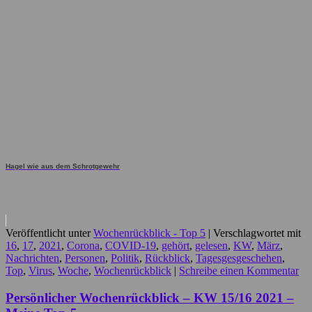
Hagel wie aus dem Schrotgewehr
Veröffentlicht unter
Wochenrückblick - Top 5
|
Verschlagwortet mit
16
,
17
,
2021
,
Corona
,
COVID-19
,
gehört
,
gelesen
,
KW
,
März
,
Nachrichten
,
Personen
,
Politik
,
Rückblick
,
Tagesgesgeschehen
,
Top
,
Virus
,
Woche
,
Wochenrückblick
|
Schreibe einen Kommentar
Persönlicher Wochenrückblick – KW 15/16 2021 –