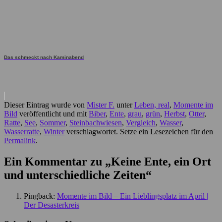
Das schmeckt nach Kaminabend
Dieser Eintrag wurde von
Mister F.
unter
Leben, real
,
Momente im
Bild
veröffentlicht und mit
Biber
,
Ente
,
grau
,
grün
,
Herbst
,
Otter
,
Ratte
,
See
,
Sommer
,
Steinbachwiesen
,
Vergleich
,
Wasser
,
Wasserratte
,
Winter
verschlagwortet. Setze ein Lesezeichen für den
Permalink
.
Ein Kommentar zu „
Keine Ente, ein Ort
und unterschiedliche Zeiten
“
Pingback:
Momente im Bild – Ein Lieblingsplatz im April |
Der Desasterkreis