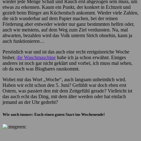
wieder jede Menge Schall und Rauch erst abgezogen sein muss, um
etwas zu erkennen. Kaum ein Punkt, der konkret in Echtzeit und
gezielt beim Bürger am Küchentisch ankommt. Wieder viele Zahlen,
die sich wunderbar auf dem Papier machen, bei der reinen
Förderung aber entweder wieder nur ganz bestimmten helfen oder,
auch wie meistens, auf dem Weg zum Ziel verdunsten. Na, mal
abwarten, bezahlen wird das Volk unterm Strich ohnehin, kann ja
auch funktionieren…
Persönlich war und ist das auch eine recht ereignisreiche Woche
bisher,
die Waschmaschine
habe ich ja schon erwähnt. Einiges
anderes ist noch gar nicht geklärt und vorbei, ich muss mal sehen,
ob da noch was Blogbares rauskommt.
Wobei mir das Wort „Woche“, auch langsam unheimlich wird.
Haben wir echt schon den 5. Juni? Gefühlt war doch eben erst
Ostern, was passiert den mit dem Zeitgefühl gerade? Vielleicht ist
das auch echt das Ding, mit dem älter werden oder hat einfach
jemand an der Uhr gedreht?
Wie auch immer: Euch einen guten Start ins Wochenende!