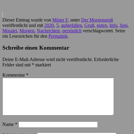
Dieser Eintrag wurde von
Mister F.
unter
Der Morgengruß
veröffentlicht und mit
2020
,
5
,
aufgefallen
,
Gruß
,
guten
,
Info
,
Juni
,
Moralei
,
Morgen
,
Nachrichten
,
persönlich
verschlagwortet. Setze
ein Lesezeichen für den
Permalink
.
Schreibe einen Kommentar
Deine E-Mail-Adresse wird nicht veröffentlicht.
Erforderliche
Felder sind mit
*
markiert
Kommentar
*
Name
*