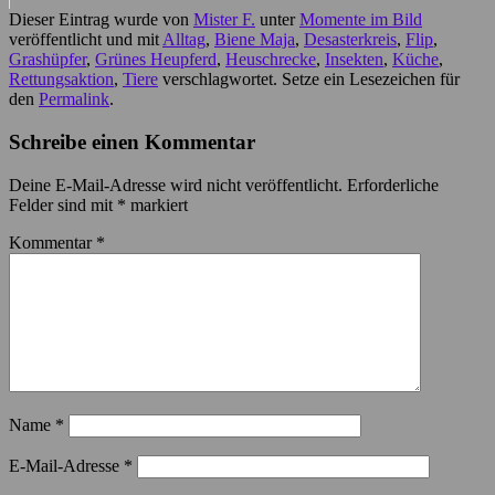
Dieser Eintrag wurde von
Mister F.
unter
Momente im Bild
veröffentlicht und mit
Alltag
,
Biene Maja
,
Desasterkreis
,
Flip
,
Grashüpfer
,
Grünes Heupferd
,
Heuschrecke
,
Insekten
,
Küche
,
Rettungsaktion
,
Tiere
verschlagwortet. Setze ein Lesezeichen für
den
Permalink
.
Schreibe einen Kommentar
Deine E-Mail-Adresse wird nicht veröffentlicht.
Erforderliche
Felder sind mit
*
markiert
Kommentar
*
Name
*
E-Mail-Adresse
*