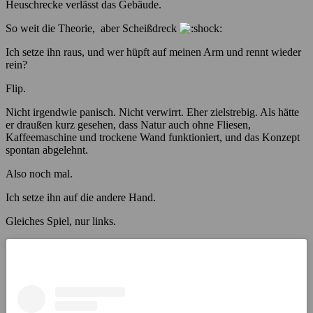
Heuschrecke verlässt das Gebäude.
So weit die Theorie, aber Scheißdreck
Ich setze ihn raus, und wer hüpft auf meinen Arm und rennt wieder
rein?
Flip.
Nicht irgendwie panisch. Nicht verwirrt. Eher zielstrebig. Als hätte
er draußen kurz gesehen, dass Natur auch ohne Fliesen,
Kaffeemaschine und trockene Wand funktioniert, und das Konzept
spontan abgelehnt.
Also noch mal.
Ich setze ihn auf die andere Hand.
Gleiches Spiel, nur links.