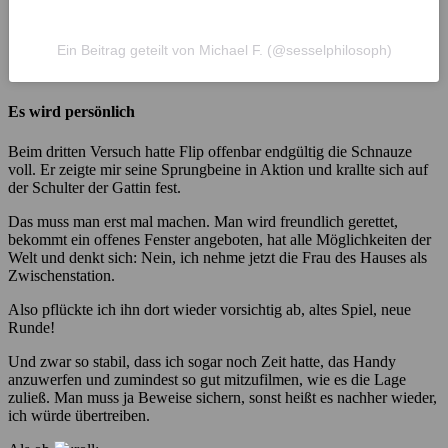
Ein Beitrag geteilt von Michael F. (@sesselphilosoph)
Es wird persönlich
Beim dritten Versuch hatte Flip offenbar endgültig die Schnauze
voll. Er zeigte mir seine Sprungbeine in Aktion und krallte sich auf
der Schulter der Gattin fest.
Das muss man erst mal machen. Man wird freundlich gerettet,
bekommt ein offenes Fenster angeboten, hat alle Möglichkeiten der
Welt und denkt sich: Nein, ich nehme jetzt die Frau des Hauses als
Zwischenstation.
Also pflückte ich ihn dort wieder vorsichtig ab, altes Spiel, neue
Runde!
Und zwar so stabil, dass ich sogar noch Zeit hatte, das Handy
anzuwerfen und zumindest so gut mitzufilmen, wie es die Lage
zuließ. Man muss ja Beweise sichern, sonst heißt es nachher wieder,
ich würde übertreiben.