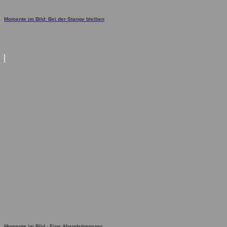
Momente im Bild: Bei der Stange bleiben
Momente im Bild - Eine Abendstimmung