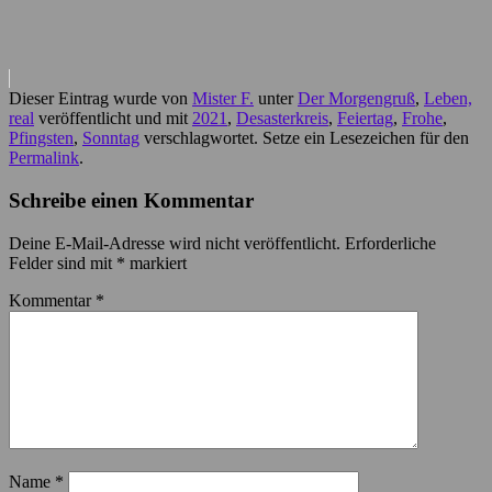
Dieser Eintrag wurde von
Mister F.
unter
Der Morgengruß
,
Leben,
real
veröffentlicht und mit
2021
,
Desasterkreis
,
Feiertag
,
Frohe
,
Pfingsten
,
Sonntag
verschlagwortet. Setze ein Lesezeichen für den
Permalink
.
Schreibe einen Kommentar
Deine E-Mail-Adresse wird nicht veröffentlicht.
Erforderliche
Felder sind mit
*
markiert
Kommentar
*
Name
*