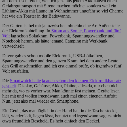
auf dem Tisch. Nicht, weil ich jetzt aus jedem Akkutausch einen
Gefahrguttransport mit Sirene machen möchte, sondern weil ein
Lithium-Akku mit Laune im Wohnzimmer ungefähr so viel Charme
hat wie ein Toaster in der Badewanne.
Der Garten ist bei mir ja inzwischen ohnehin eine Art Außenstelle
der Elektronikabteilung. In
Strom aus Sonne, Powerbank und fünf
Volt
lag schon Solarkram, Powerbank, Spannungswandler und
Notebook herum, als hätte jemand Camping mit Werkbank
verwechselt.
Davor gab es schon mobile Elektronik, USB-Lötkolben,
Spannungswandler und den ganzen Kram, bei dem andere Leute
den Grill anschmeißen und ich erst einmal prüfe, ob irgendwo fünf
Volt rausfallen.
Die
Smartwatch hatte ja auch schon den kleinen Elektronikbausatz
gespielt
. Display, Gehäuse, Akku, Platine, alles da, nur eben nicht
mehr da, wo es vorher war. Man könnte fast meinen, Geräte lesen
hier mit und wollen irgendwann auch mal einen eigenen Auftritt.
Nun, jetzt also mal wieder ein Smartphone.
Ein Gerät, das man täglich in der Hand hat, in die Tasche steckt,
lädt, wieder lädt, liegen lässt, benutzt und irgendwann sagt es nicht
etwa freundlich Bescheid. Es hebt einfach den Deckel.