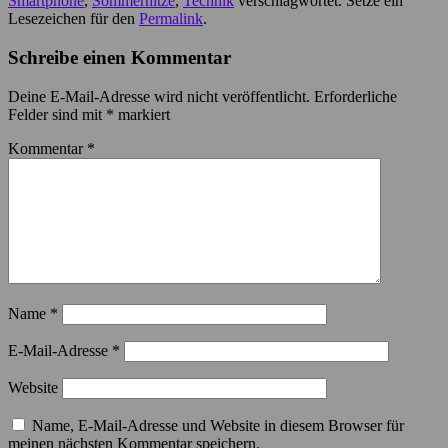
Smartphone
,
Sommerhitze
,
Technik
verschlagwortet. Setze ein
Lesezeichen für den
Permalink
.
Schreibe einen Kommentar
Deine E-Mail-Adresse wird nicht veröffentlicht.
Erforderliche
Felder sind mit
*
markiert
Kommentar
*
Name
*
E-Mail-Adresse
*
Website
Name, E-Mail-Adresse und Website in diesem Browser für
meinen nächsten Kommentar speichern.