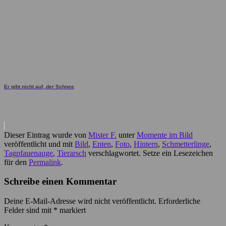
Er gibt nicht auf, der Schnee
Dieser Eintrag wurde von
Mister F.
unter
Momente im Bild
veröffentlicht und mit
Bild
,
Enten
,
Foto
,
Hintern
,
Schmetterlinge
,
Tagpfauenauge
,
Tierarsch
verschlagwortet. Setze ein Lesezeichen
für den
Permalink
.
Schreibe einen Kommentar
Deine E-Mail-Adresse wird nicht veröffentlicht.
Erforderliche
Felder sind mit
*
markiert