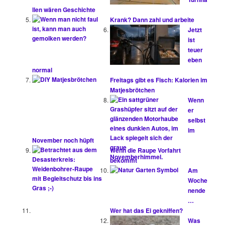
llen wären Geschichte
Krank? Dann zahl und arbeite
Jetzt
ist
teuer
eben
normal
Freitags gibt es Fisch: Kalorien im
Matjesbrötchen
Wenn
er
selbst
im
November noch hüpft
Wenn die Raupe Vorfahrt
bekommt
Am
Woche
nende
…
Wer hat das Ei gekniffen?
Was