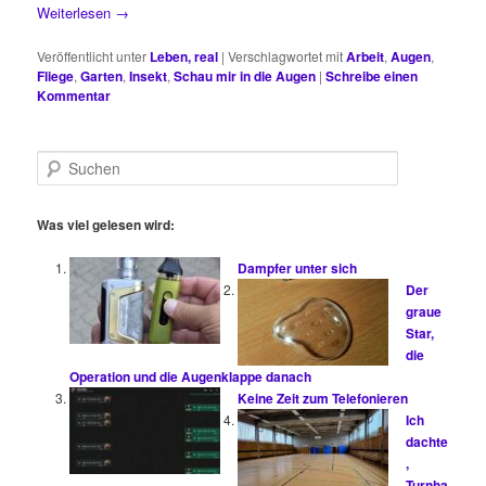
Weiterlesen
→
Veröffentlicht unter
Leben, real
|
Verschlagwortet mit
Arbeit
,
Augen
,
Fliege
,
Garten
,
Insekt
,
Schau mir in die Augen
|
Schreibe einen
Kommentar
S
u
c
h
Was viel gelesen wird:
e
n
Dampfer unter sich
Der
graue
Star,
die
Operation und die Augenklappe danach
Keine Zeit zum Telefonieren
Ich
dachte
,
Turnha