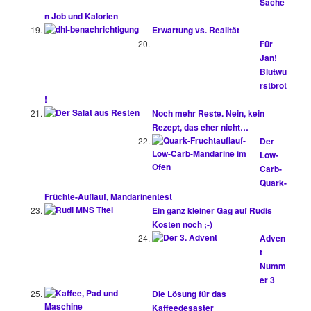
Sache
n Job und Kalorien
Erwartung vs. Realität
Für
Jan!
Blutwu
rstbrot
!
Noch mehr Reste. Nein, kein
Rezept, das eher nicht…
Der
Low-
Carb-
Quark-
Früchte-Auflauf, Mandarinentest
Ein ganz kleiner Gag auf Rudis
Kosten noch ;-)
Adven
t
Numm
er 3
Die Lösung für das
Kaffeedesaster