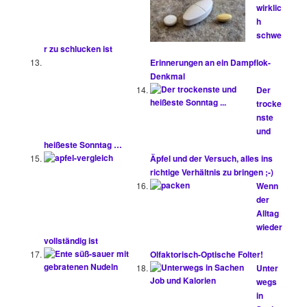
wirklic
h
schwe
r zu schlucken ist
Erinnerungen an ein Dampflok-
Denkmal
Der
trocke
nste
und
heißeste Sonntag …
Äpfel und der Versuch, alles ins
richtige Verhältnis zu bringen ;-)
Wenn
der
Alltag
wieder
vollständig ist
Olfaktorisch-Optische Folter!
Unter
wegs
in