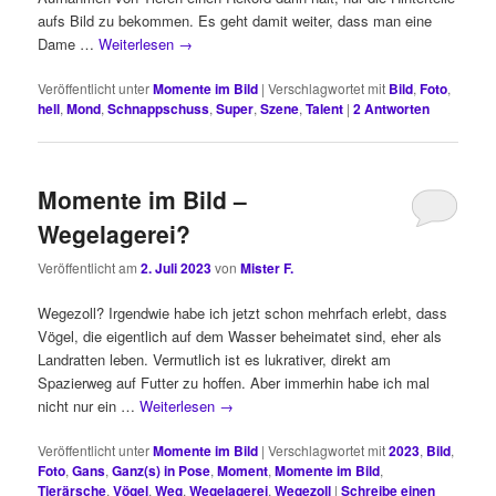
aufs Bild zu bekommen. Es geht damit weiter, dass man eine
Dame …
Weiterlesen
→
Veröffentlicht unter
Momente im Bild
|
Verschlagwortet mit
Bild
,
Foto
,
hell
,
Mond
,
Schnappschuss
,
Super
,
Szene
,
Talent
|
2
Antworten
Momente im Bild –
Wegelagerei?
Veröffentlicht am
2. Juli 2023
von
Mister F.
Wegezoll? Irgendwie habe ich jetzt schon mehrfach erlebt, dass
Vögel, die eigentlich auf dem Wasser beheimatet sind, eher als
Landratten leben. Vermutlich ist es lukrativer, direkt am
Spazierweg auf Futter zu hoffen. Aber immerhin habe ich mal
nicht nur ein …
Weiterlesen
→
Veröffentlicht unter
Momente im Bild
|
Verschlagwortet mit
2023
,
Bild
,
Foto
,
Gans
,
Ganz(s) in Pose
,
Moment
,
Momente im Bild
,
Tierärsche
,
Vögel
,
Weg
,
Wegelagerei
,
Wegezoll
|
Schreibe einen