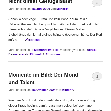
Nicht direkt Geflügelsalat
2
Veröffentlicht am
18. Juni 2026
von
Mister F.
Schon wieder Vogel, Firma und kein Popo Kaum ist die
Rabenkrähe aus Hamburg im Blog, sitzt auf dem Parkplatz der
Firma schon der nächste Vogel herum. Dieses Mal ein
Eichelhäher, den ich allerdings beinahe übersehen hätte. Der Kerl
saß auf …
Weiterlesen
→
Veröffentlicht unter
Momente im Bild
|
Verschlagwortet mit
Alltag
,
Desasterkreis
,
Fimmel
|
2
Antworten
Momente im Bild: Der Mond
2
und Talent
Veröffentlicht am
18. Oktober 2024
von
Mister F.
Was den Mond und Talent verbindet? Nun, die Beantwortung
dieser Frage beginnt damit, dass man selber bei spontanen
Aufnahmen von Tieren einen Rekord darin hält, nur die Hinterteile