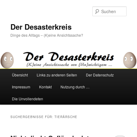
Zum
Zum
primären
sekundären
Such
Inhalt
Inhalt
springen
springen
Der Desasterkreis
Dinge des Alltags – (K)eine Ansichtssache?
Hauptmenü
Übersicht
Links zu anderen Seiten
Der Datenschutz
Impressum
Kontakt
Nutzung durch …
Die Unvollendeten
SUCHERGEBNISSE FÜR:
TIERÄRSCHE